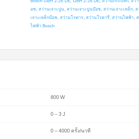
Bosch GBH 2-26 DE
,
GBH 2-26 DE
,
สว่านกระแทก
,
สว่า
2-
อช
,
สว่านเจาะปูน
,
สว่านเจาะปูนบ๊อช
,
สว่านเจาะเหล็ก
,
ส
26
เจาะเหล็กบ๊อช
,
สว่านโรตาร
,
สว่านโรตารี่
,
สว่านไฟฟ้า
,
ส
DE
ไฟฟ้า Bosch
quantity
800 W
0 – 3 J
0 – 4000 ครั้ง/นาที