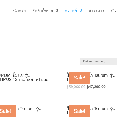
หน้าแรก
สินค้าทั้งหมด
แบรนด์
สาระน่ารู้
เกี่
UMI ปั๊มแช่ รุ่น
ปั๊มน้ำแช่ดูดน้ำ Tsurumi รุ่น
Sale!
HPU2.4S เหมาะสำหรับบ่อ
100B43.7
Original
Curren
฿
59,000.00
฿
47,200.00
price
price
was:
is:
฿59,000.00.
฿47,20
น้ำแช่ดูดน้ำ Tsurumi รุ่น
ปั๊มน้ำแช่ดูดน้ำ Tsurumi รุ่น
Sale!
Sale!
B45.5
100B47.5