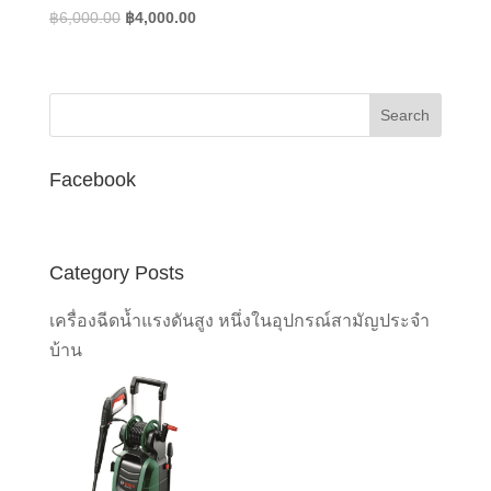
Original
Current
฿
6,000.00
฿
4,000.00
price
price
was:
is:
฿6,000.00.
฿4,000.00.
Facebook
Category Posts
เครื่องฉีดน้ำแรงดันสูง หนึ่งในอุปกรณ์สามัญประจำ
บ้าน