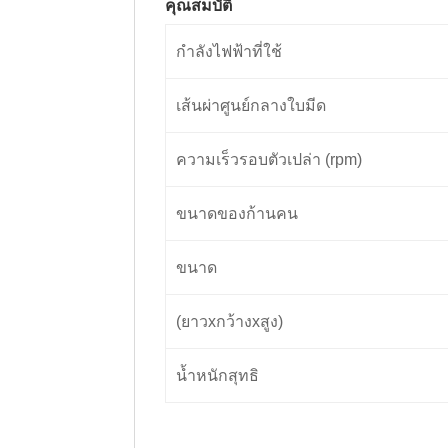
คุณสมบัติ
กำลังไฟฟ้าที่ใช้
เส้นผ่าศูนย์กลางใบมีด
ความเร็วรอบตัวเปล่า (rpm)
ขนาดของก้านคน
ขนาด
(ยาวxกว้างxสูง)
น้ำหนักสุทธิ