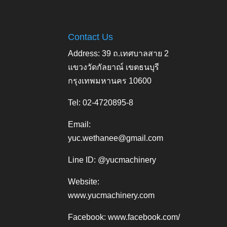
Contact Us
Address: 39 ถ.เทศบาลสาย 2
แขวงวัดกัลยาณ์ เขตธนบุรี
กรุงเทพมหานคร 10600
Tel: 02-4720895-8
Email:
yuc.wethanee@gmail.com
Line ID: @yucmachinery
Website:
www.yucmachinery.com
Facebook:
www.facebook.com/