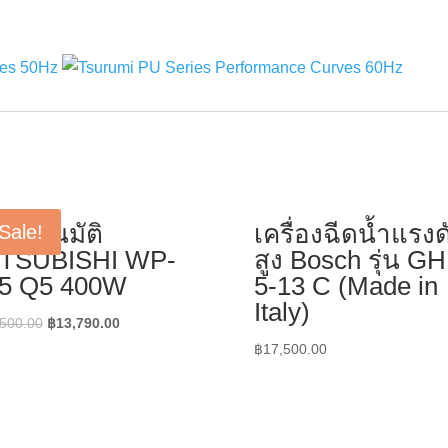
๊มอัตโนมัติ
เครื่องฉีดน้ำแรงด
Sale!
TSUBISHI WP-
สูง Bosch รุ่น G
5 Q5 400W
5-13 C (Made in
Italy)
Original
Current
,500.00
฿
13,790.00
price
price
฿
17,500.00
was:
is:
฿16,500.00.
฿13,790.00.