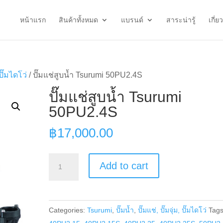
หน้าแรก
สินค้าทั้งหมด
แบรนด์
สาระน่ารู้
เกี่ย
 ปั๊มไดโว่
/ ปั๊มแช่สูบน้ำ Tsurumi 50PU2.4S
ปั๊มแช่สูบน้ำ Tsurumi
50PU2.4S
฿
17,000.00
ปั๊ม
Add to cart
แช่
สูบ
น้ำ
Categories:
Tsurumi
,
ปั๊มน้ำ
,
ปั๊มแช่, ปั๊มจุ่ม, ปั๊มไดโว่
Tags
Tsurumi