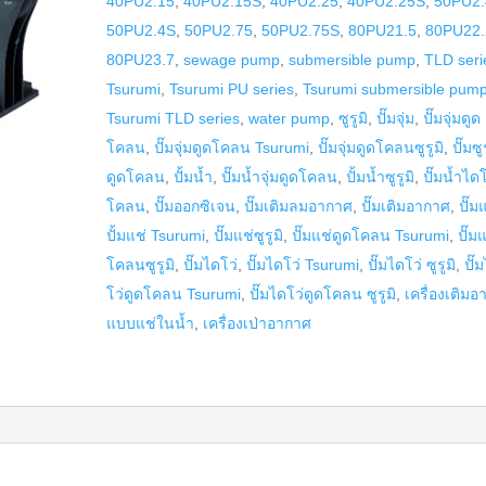
40PU2.15
,
40PU2.15S
,
40PU2.25
,
40PU2.25S
,
50PU2.
50PU2.4S
50PU2.4S
,
50PU2.75
,
50PU2.75S
,
80PU21.5
,
80PU22.
quantity
80PU23.7
,
sewage pump
,
submersible pump
,
TLD seri
Tsurumi
,
Tsurumi PU series
,
Tsurumi submersible pum
Tsurumi TLD series
,
water pump
,
ซูรูมิ
,
ปั๊มจุ่ม
,
ปั๊มจุ่มดูด
โคลน
,
ปั๊มจุ่มดูดโคลน Tsurumi
,
ปั๊มจุ่มดูดโคลนซูรูมิ
,
ปั๊มซู
ดูดโคลน
,
ปั้มน้ำ
,
ปั๊มน้ำจุ่มดูดโคลน
,
ปั้มน้ำซูรูมิ
,
ปั๊มน้ำไดโ
โคลน
,
ปั๊มออกซิเจน
,
ปั๊มเติมลมอากาศ
,
ปั๊มเติมอากาศ
,
ปั๊ม
ปั้มแช่ Tsurumi
,
ปั๊มแช่ซูรูมิ
,
ปั๊มแช่ดูดโคลน Tsurumi
,
ปั๊ม
โคลนซูรูมิ
,
ปั๊มไดโว่
,
ปั๊มไดโว่ Tsurumi
,
ปั๊มไดโว่ ซูรูมิ
,
ปั๊
โว่ดูดโคลน Tsurumi
,
ปั๊มไดโว่ดูดโคลน ซูรูมิ
,
เครื่องเติม
แบบแช่ในน้ำ
,
เครื่องเป่าอากาศ