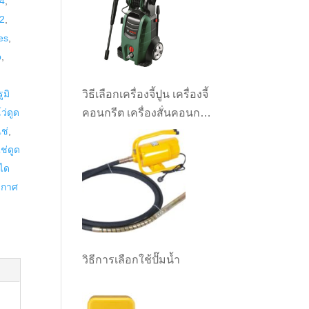
4
,
2
,
es
,
p
,
รูมิ
วิธีเลือกเครื่องจี้ปูน เครื่องจี้
ว่ดูด
คอนกรีต เครื่องสั่นคอนกรีต
แช่
,
ให้เหมาะกับงาน
แช่ดูด
มได
อากาศ
วิธีการเลือกใช้ปั๊มน้ำ