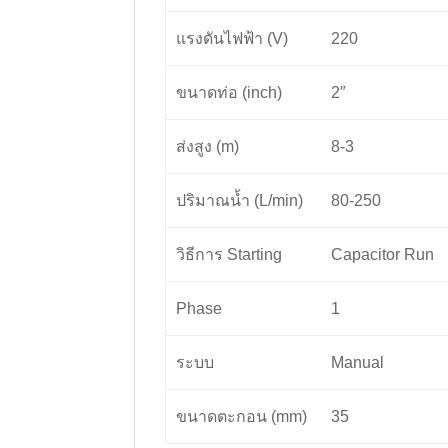
แรงดันไฟฟ้า (V)
220
ขนาดท่อ (inch)
2″
ส่งสูง (m)
8-3
ปริมาณน้ำ (L/min)
80-250
วิธีการ Starting
Capacitor Run
Phase
1
ระบบ
Manual
ขนาดตะกอน (mm)
35