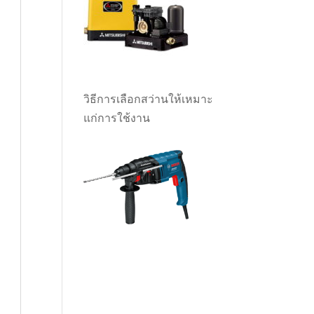
วิธีการเลือกสว่านให้เหมาะ
แก่การใช้งาน