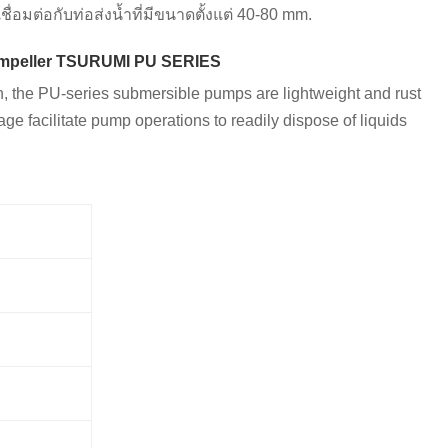
เชื่อมต่อกับท่อส่งน้ำที่มีขนาดตั้งแต่ 40-80 mm.
Impeller TSURUMI PU SERIES
in, the PU-series submersible pumps are lightweight and rust
age facilitate pump operations to readily dispose of liquids