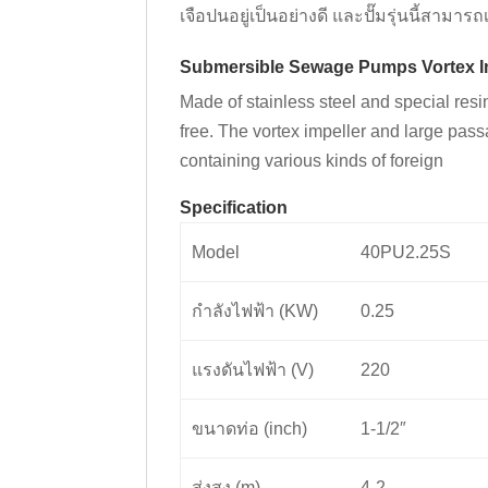
เจือปนอยู่เป็นอย่างดี และปั๊มรุ่นนี้สามารถ
Submersible Sewage Pumps Vortex 
Made of stainless steel and special res
free. The vortex impeller and large pass
containing various kinds of foreign
Specification
Model
40PU2.25S
กำลังไฟฟ้า (KW)
0.25
แรงดันไฟฟ้า (V)
220
ขนาดท่อ (inch)
1-1/2″
ส่งสูง (m)
4-2