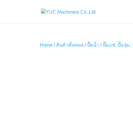
Home
/
สินค้าทั้งหมด
/
ปั๊มน้ำ
/
ปั๊มแช่, ปั๊มจุ่ม,