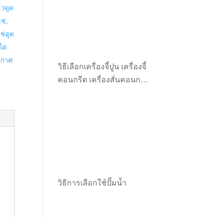
ว่ดูด
แช่
,
แช่ดูด
มได
อากาศ
วิธีเลือกเครื่องจี้ปูน เครื่องจี้
คอนกรีต เครื่องสั่นคอนกรีต
ให้เหมาะกับงาน
วิธีการเลือกใช้ปั๊มน้ำ