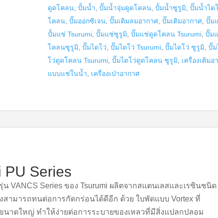
ดูดโคลน
,
ปั้มน้ำ
,
ปั๊มน้ำจุ่มดูดโคลน
,
ปั้มน้ำซูรูมิ
,
ปั๊มน้ำไดโ
โคลน
,
ปั๊มออกซิเจน
,
ปั๊มเติมลมอากาศ
,
ปั๊มเติมอากาศ
,
ปั๊ม
ปั้มแช่ Tsurumi
,
ปั๊มแช่ซูรูมิ
,
ปั๊มแช่ดูดโคลน Tsurumi
,
ปั๊ม
โคลนซูรูมิ
,
ปั๊มไดโว่
,
ปั๊มไดโว่ Tsurumi
,
ปั๊มไดโว่ ซูรูมิ
,
ปั๊
โว่ดูดโคลน Tsurumi
,
ปั๊มไดโว่ดูดโคลน ซูรูมิ
,
เครื่องเติม
แบบแช่ในน้ำ
,
เครื่องเป่าอากาศ
i PU Series
่งในรุ่น VANCS Series ของ Tsurumi ผลิตจากสแตนเลสและเรซินชนิด
ต่ยังสามารถทนต่อการกัดกร่อนได้ดีอีก ด้วย ใบพัดแบบ Vortex ที่
ีขนาดใหญ่ ทำให้ง่ายต่อการระบายของเหลวที่มีสิ่งแปลกปลอม