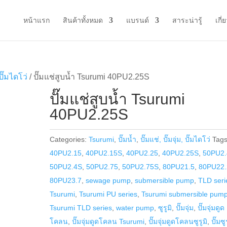
หน้าแรก
สินค้าทั้งหมด
แบรนด์
สาระน่ารู้
เกี่
 ปั๊มไดโว่
/ ปั๊มแช่สูบน้ำ Tsurumi 40PU2.25S
ปั๊มแช่สูบน้ำ Tsurumi
40PU2.25S
Categories:
Tsurumi
,
ปั๊มน้ำ
,
ปั๊มแช่, ปั๊มจุ่ม, ปั๊มไดโว่
Tags
40PU2.15
,
40PU2.15S
,
40PU2.25
,
40PU2.25S
,
50PU2.
50PU2.4S
,
50PU2.75
,
50PU2.75S
,
80PU21.5
,
80PU22.
80PU23.7
,
sewage pump
,
submersible pump
,
TLD seri
Tsurumi
,
Tsurumi PU series
,
Tsurumi submersible pum
Tsurumi TLD series
,
water pump
,
ซูรูมิ
,
ปั๊มจุ่ม
,
ปั๊มจุ่มดูด
โคลน
,
ปั๊มจุ่มดูดโคลน Tsurumi
,
ปั๊มจุ่มดูดโคลนซูรูมิ
,
ปั๊มซู