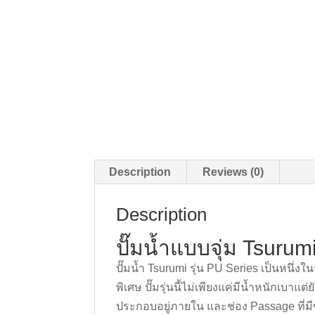
Description
Reviews (0)
Description
ปั๊มน้ำแบบจุ่ม Tsurum
ปั๊มน้ำ Tsurumi รุ่น PU Series เป็นหนึ
พิเศษ ปั๊มรุ่นนี้ไม่เพียงแค่มีน้ำหนักเบาแ
ประกอบอยู่ภายใน และช่อง Passage ที่ม