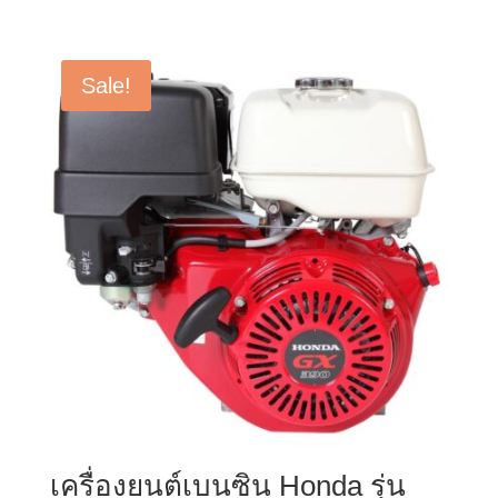
price
price
was:
is:
฿4,601.00.
฿3,298.00.
Sale!
เครื่องยนต์เบนซิน Honda รุ่น