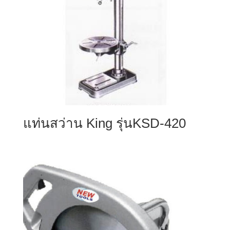
แท่นสว่าน King รุ่นKSD-420