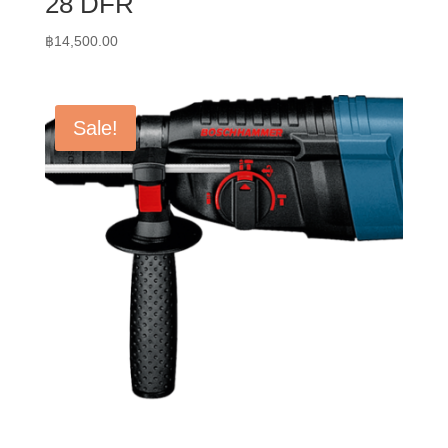
28 DFR
฿
14,500.00
Sale!