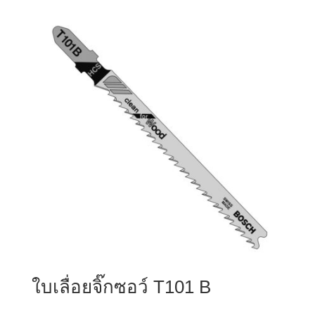
ใบเลื่อยจิ๊กซอว์ T101 B