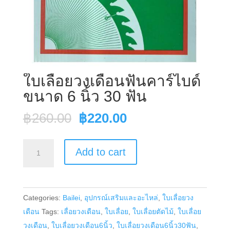
ใบเลื่อยวงเดือนฟันคาร์ไบด์
ขนาด 6 นิ้ว 30 ฟัน
Original
Current
฿
260.00
฿
220.00
price
price
was:
is:
ใบ
Add to cart
฿260.00.
฿220.00.
เลื่อย
วง
เดือน
Categories:
Bailei
,
อุปกรณ์เสริมและอะไหล่
,
ใบเลื่อยวง
ฟัน
เดือน
Tags:
เลื่อยวงเดือน
,
ใบเลื่อย
,
ใบเลื่อยตัดไม้
,
ใบเลื่อย
คาร์ไบด์
วงเดือน
,
ใบเลื่อยวงเดือน6นิ้ว
,
ใบเลื่อยวงเดือน6นิ้ว30ฟัน
,
ขนาด