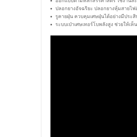
ออกแบบตามหลักสรีรศาสตร์ ใช้งานส
ปลอกยางอัจฉริยะ ปลอกยางหุ้มสายไฟอั
รูคายฝุ่น ควบคุมเศษฝุ่นได้อย่างมีประส
ระบบเป่าเศษเทอร์โบพลังสูง ช่วยให้เห