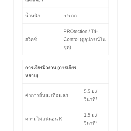
น้ำหนัก
5.5 กก.
PROtection / Tri-
สวิตช์
Control (ดูอุปกรณ์ใน
ชุด)
การเจียรผิวงาน (การเจียร
หยาบ)
5.5 ม./
ค่าการสั่นสะเทือน ah
วินาที²
1.5 ม./
ความไม่แน่นอน K
วินาที²