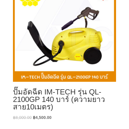
ปั๊มอัดฉีด IM-TECH รุ่น QL-
2100GP 140 บาร์ (ความยาว
สาย10เมตร)
Original
Current
฿
8,000.00
฿
4,500.00
price
price