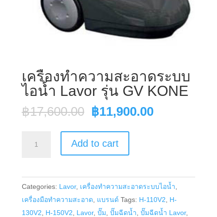
เครื่องทำความสะอาดระบบ
ไอน้ำ Lavor รุ่น GV KONE
Original
Current
฿
17,600.00
฿
11,900.00
price
price
was:
is:
เครื่อง
Add to cart
฿17,600.00.
฿11,900.00
ทำความ
สะอาด
ระบบ
Categories:
Lavor
,
เครื่องทำความสะอาดระบบไอน้ำ
,
ไอ
เครื่องมือทำความสะอาด
,
แบรนด์
Tags:
H-110V2
,
H-
น้ำ
130V2
,
H-150V2
,
Lavor
,
ปั๊ม
,
ปั๊มฉีดน้ำ
,
ปั๊มฉีดน้ำ Lavor
,
Lavor