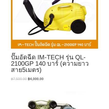
ปั๊มอัดฉีด IM-TECH รุ่น QL-
2100GP 140 บาร์ (ความยาว
สาย5เมตร)
Original
Current
฿
7,500.00
฿
4,000.00
price
price
was:
is:
฿7,500.00.
฿4,000.00.