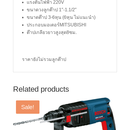
แรงดันไฟฟ้า 220V
ขนาดวงลูกต๊าป 1″-1.1/2″
ขนาดต๊าป 3-6หุน (6หุน ไม่แนะนำ)
ประกอบมอเตอร์MITSUBISHI
ต๊าปเกลียวยาวสูงสุด8ซม.
ราคายังไม่รวมลูกต๊าป
Related products
Sale!