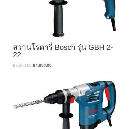
สว่านโรตารี่ Bosch รุ่น GBH 2-
22
Original
Current
฿
5,250.00
฿
4,850.00
price
price
was:
is:
฿5,250.00.
฿4,850.00.