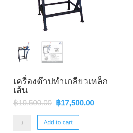
เครื่องต๊าปทำเกลียวเหล็ก
เส้น
Original
Current
฿
19,500.00
฿
17,500.00
price
price
was:
is:
เครื่อง
Add to cart
฿19,500.00.
฿17,500.00
ต๊าป