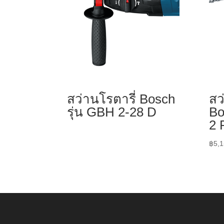
สว่านโรตารี่ Bosch
สว
รุ่น GBH 2-28 D
Bo
2 
฿
5,1