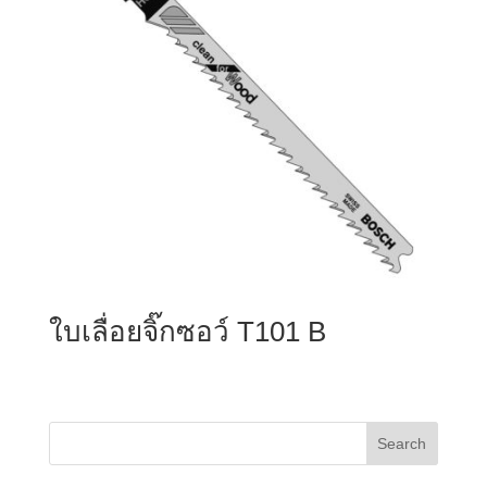
ใบเลื่อยจิ๊กซอว์ T101 B