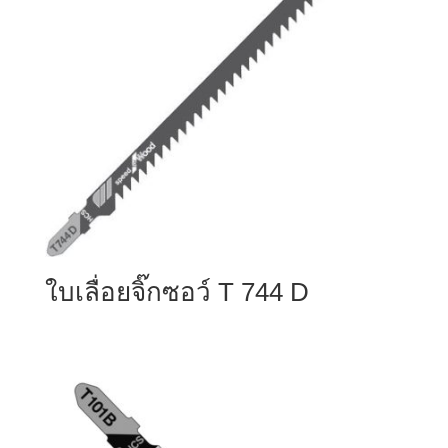
ใบเลื่อยจิ๊กซอว์ T 744 D