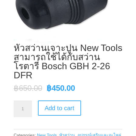
หัวสว่านเจาะปูน New Tools
สามารถใช้ได้กับสว่าน
โรตารี่ Bosch GBH 2-26
DFR
Original
Current
฿
650.00
฿
450.00
price
price
was:
is:
หัว
Add to cart
฿650.00.
฿450.00.
สว่าน
เจาะ
ปูน
Categories:
New Tools
,
หัวสว่าน
,
อุปกรณ์เสริมและอะไหล่