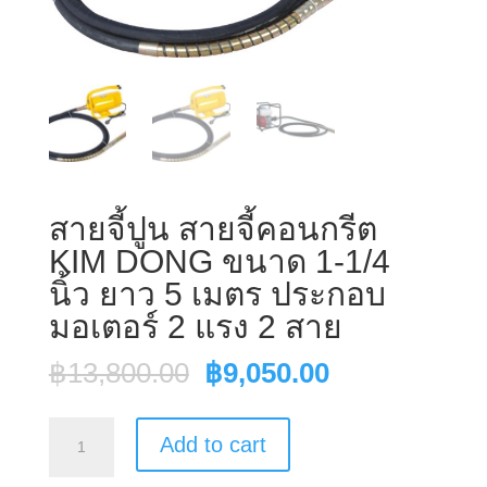
สายจี้ปูน สายจี้คอนกรีต
KIM DONG ขนาด 1-1/4
นิ้ว ยาว 5 เมตร ประกอบ
มอเตอร์ 2 แรง 2 สาย
Original
Current
฿
13,800.00
฿
9,050.00
price
price
was:
is:
สาย
Add to cart
฿13,800.00.
฿9,050.00.
จี้