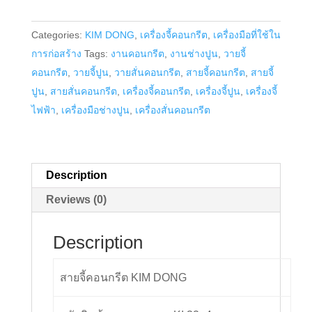
ปูน
สาย
Categories:
KIM DONG
,
เครื่องจี้คอนกรีต
,
เครื่องมือที่ใช้ใน
จี้
การก่อสร้าง
Tags:
งานคอนกรีต
,
งานช่างปูน
,
วายจี้
คอนกรีต
คอนกรีต
,
วายจี้ปูน
,
วายสั่นคอนกรีต
,
สายจี้คอนกรีต
,
สายจี้
KIM
ปูน
,
สายสั่นคอนกรีต
,
เครื่องจี้คอนกรีต
,
เครื่องจี้ปูน
,
เครื่องจี้
DONG
ไฟฟ้า
,
เครื่องมือช่างปูน
,
เครื่องสั่นคอนกรีต
ขนาด
1-
1/4
นิ้ว
Description
ยาว
Reviews (0)
5
เมตร
Description
ประกอบ
มอเตอร์
สายจี้คอนกรีต KIM DONG
2
แรง