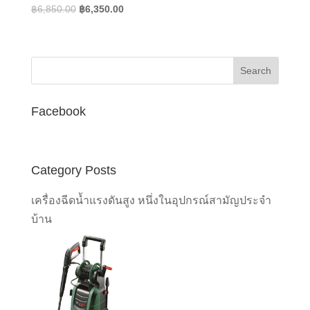
Original
Current
฿
6,850.00
฿
6,350.00
price
price
was:
is:
฿6,850.00.
฿6,350.00.
Facebook
Category Posts
เครื่องฉีดน้ำแรงดันสูง หนึ่งในอุปกรณ์สามัญประจำ
บ้าน