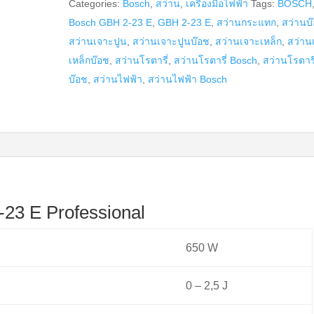
Categories:
Bosch
,
สว่าน
,
เครื่องมือไฟฟ้า
Tags:
BOSCH
GBH
Bosch GBH 2-23 E
,
GBH 2-23 E
,
สว่านกระแทก
,
สว่านบ
2-
สว่านเจาะปูน
,
สว่านเจาะปูนบ๊อช
,
สว่านเจาะเหล็ก
,
สว่าน
23
เหล็กบ๊อช
,
สว่านโรตารี่
,
สว่านโรตารี่ Bosch
,
สว่านโรตารี
E
บ๊อช
,
สว่านไฟฟ้า
,
สว่านไฟฟ้า Bosch
Professional
ระบบ
SDS-
plus
quantity
23 E Professional
650 W
0 – 2,5 J