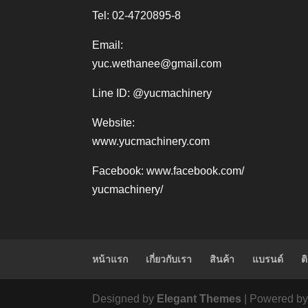
Tel: 02-4720895-8
Email:
yuc.wethanee@gmail.com
Line ID: @yucmachinery
Website:
www.yucmachinery.com
Facebook:
www.facebook.com/
yucmachinery/
หน้าแรก
เกี่ยวกับเรา
สินค้า
แบรนด์
ต
Designed by
Elegant Themes
| Powered b