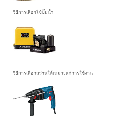
วิธีการเลือกใช้ปั๊มน้ำ
วิธีการเลือกสว่านให้เหมาะแก่การใช้งาน