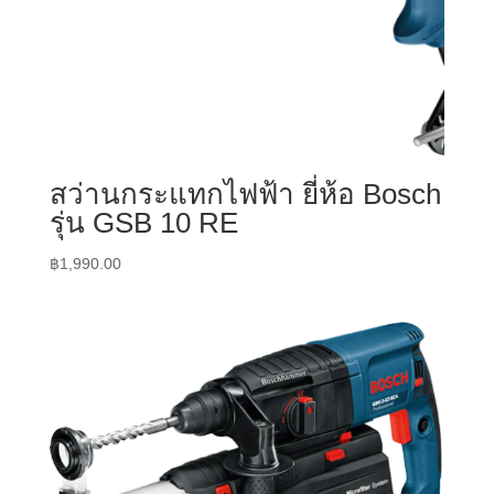
สว่านกระแทกไฟฟ้า ยี่ห้อ Bosch
รุ่น GSB 10 RE
฿
1,990.00