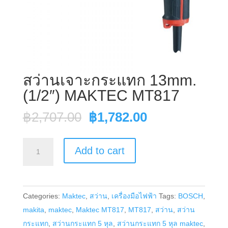
สว่านเจาะกระแทก 13mm.
(1/2″) MAKTEC MT817
Original
Current
฿
2,707.00
฿
1,782.00
price
price
was:
is:
สว่าน
Add to cart
฿2,707.00.
฿1,782.00.
เจาะ
กระแทก
13mm.
Categories:
Maktec
,
สว่าน
,
เครื่องมือไฟฟ้า
Tags:
BOSCH
,
(1/2")
makita
,
maktec
,
Maktec MT817
,
MT817
,
สว่าน
,
สว่าน
MAKTEC
กระแทก
,
สว่านกระแทก 5 หุล
,
สว่านกระแทก 5 หุล maktec
,
MT817