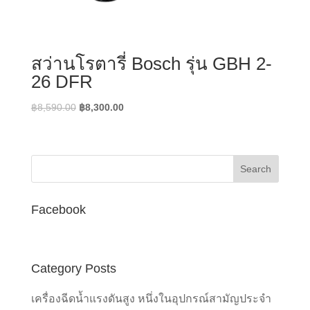
สว่านโรตารี่ Bosch รุ่น GBH 2-
26 DFR
Original
Current
฿
8,590.00
฿
8,300.00
price
price
was:
is:
฿8,590.00.
฿8,300.00.
Facebook
Category Posts
เครื่องฉีดน้ำแรงดันสูง หนึ่งในอุปกรณ์สามัญประจำ