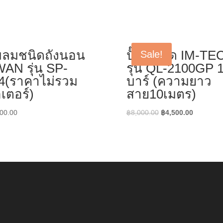
๊มลมชนิดถังนอน
ปั๊มอัดฉีด IM-TE
Sale!
AN รุ่น SP-
รุ่น QL-2100GP 
4(ราคาไม่รวม
บาร์ (ความยาว
เตอร์)
สาย10เมตร)
Original
Current
00.00
฿
8,000.00
฿
4,500.00
price
price
was:
is:
฿8,000.00.
฿4,500.0