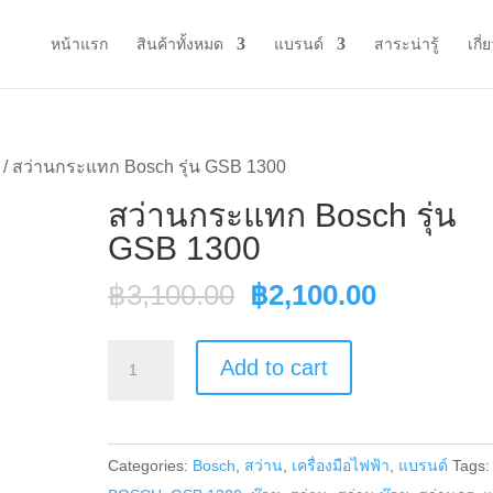
หน้าแรก
สินค้าทั้งหมด
แบรนด์
สาระน่ารู้
เกี่
/ สว่านกระแทก Bosch รุ่น GSB 1300
สว่านกระแทก Bosch รุ่น
GSB 1300
Original
Current
฿
3,100.00
฿
2,100.00
price
price
was:
is:
สว่าน
Add to cart
฿3,100.00.
฿2,100.0
กระแทก
Bosch
รุ่น
Categories:
Bosch
,
สว่าน
,
เครื่องมือไฟฟ้า
,
แบรนด์
Tags:
GSB