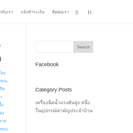
ยวกับเรา
แจ้งชำระเงิน
ติดต่อเรา
ต
ต
Facebook
ื่อง
นถนน
,
รีด
Category Posts
้า
เครื่องฉีดน้ำแรงดันสูง หนึ่ง
ิ้ง
ในอุปกรณ์สามัญประจำบ้าน
่อง
าลาย
ยถนน