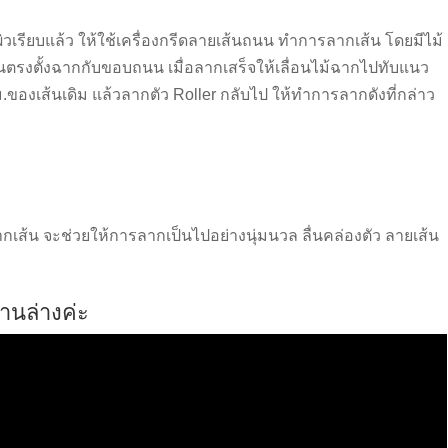
วเรียบแล้ว ให้ใช้เครื่องกรีดลายเส้นถน
น ทำการลากเส้น โดยมีไม้
นตรงตั้งฉากกั
บขอบถนน เมื่อลากเสร็จให้เลื่อนไม้ฉ
ากไปทับแนว
.ของเส้นเดิม แล้วลากตัว Roller กลับไป ให้ทำการลากดังที่กล่าว
ากเ
ส้น จะช่วยให้การลากเป็นไปอย่าง
นุ่มนวล ลื่นคล่องตัว ลายเส้น
านล่างค่ะ