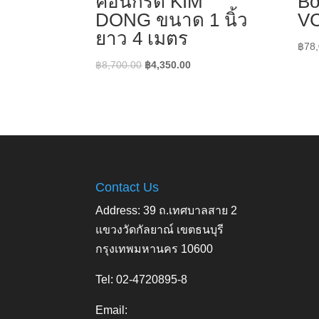
คอนกรีต KIM
Bo
DONG ขนาด 1 นิ้ว
V
ยาว 4 เมตร
฿
78
Original
Current
฿
8,700.00
฿
4,350.00
price
price
was:
is:
฿8,700.00.
฿4,350.00.
Contact Us
Address: 39 ถ.เทศบาลสาย 2
แขวงวัดกัลยาณ์ เขตธนบุรี
กรุงเทพมหานคร 10600
Tel: 02-4720895-8
Email: