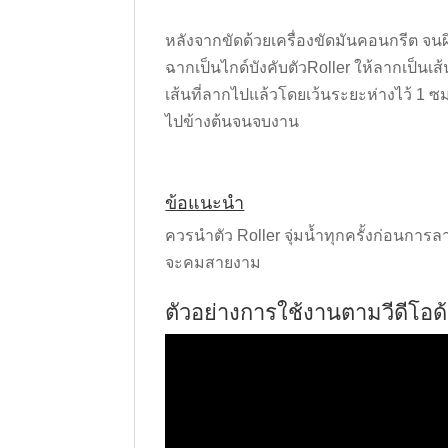
หลังจากขัดด้วยเครื่องขัดมั
นคอนกรีต จนผิ
ฉากเป็นไกด์บังคับตัวRoller ให้ลากเป็นเส้
เส้นที่ลากไปแล้ว
โดยเว้นระยะห่างไว้ 1 ซม
ไปข้
างต้นจนจบงาน
ข้อแนะนำ
ควรนำตัว Roller จุ่มน้ำทุกครั้งก่อนการล
จะคมสายงาม
ตัวอย่างการใช้งานตามวีดีโอด้