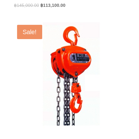
Original
Current
฿
145,000.00
฿
113,100.00
price
price
was:
is:
฿145,000.00.
฿113,100.00.
Sale!