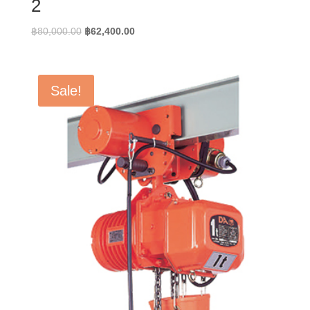
2
Original
Current
฿
80,000.00
฿
62,400.00
price
price
was:
is:
฿80,000.00.
฿62,400.00.
Sale!