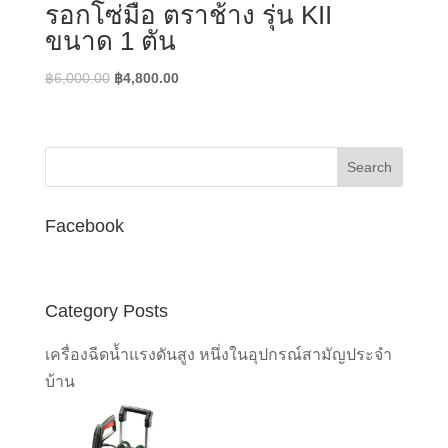
รอกโซ่มือ ตราช้าง รุ่น KII
ขนาด 1 ตัน
Original
Current
฿
6,000.00
฿
4,800.00
price
price
was:
is:
฿6,000.00.
฿4,800.00.
Facebook
Category Posts
เครื่องฉีดน้ำแรงดันสูง หนึ่งในอุปกรณ์สามัญประจำ
บ้าน