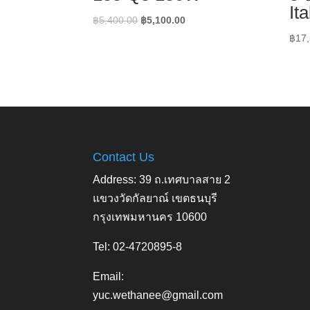
Ita
Original
Current
฿
5,400.00
฿
5,100.00
price
price
฿
17
was:
is:
฿5,400.00.
฿5,100.00.
Contact Us
Address: 39 ถ.เทศบาลสาย 2
แขวงวัดกัลยาณ์ เขตธนบุรี
กรุงเทพมหานคร 10600
Tel: 02-4720895-8
Email:
yuc.wethanee@gmail.com