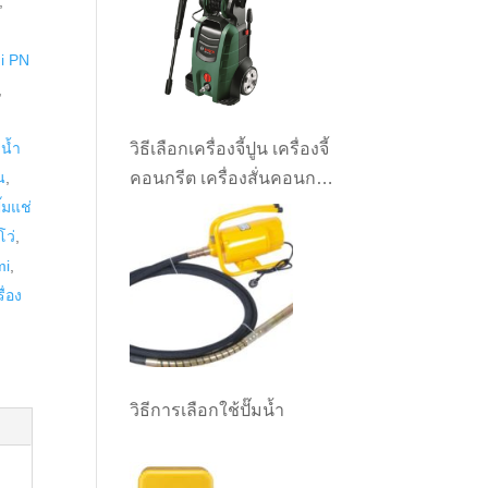
,
i PN
,
มน้ำ
วิธีเลือกเครื่องจี้ปูน เครื่องจี้
น
,
คอนกรีต เครื่องสั่นคอนกรีต
ั๊มแช่
ให้เหมาะกับงาน
โว่
,
mi
,
ื่อง
วิธีการเลือกใช้ปั๊มน้ำ