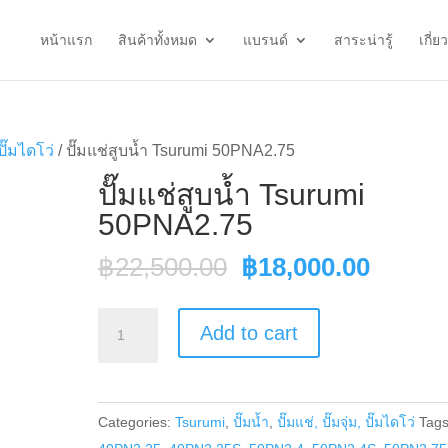
หน้าแรก
สินค้าทั้งหมด
แบรนด์
สาระน่ารู้
เกี่ย
 ปั๊มไดโว่
/ ปั๊มแช่สูบน้ำ Tsurumi 50PNA2.75
ปั๊มแช่สูบน้ำ Tsurumi
50PNA2.75
Original
Curren
฿
22,500.00
฿
18,000.00
price
price
was:
is:
ปั๊ม
Add to cart
฿22,500.00.
฿18,00
แช่
สูบ
น้ำ
Categories:
Tsurumi
,
ปั๊มน้ำ
,
ปั๊มแช่, ปั๊มจุ่ม, ปั๊มไดโว่
Tags
Tsurumi