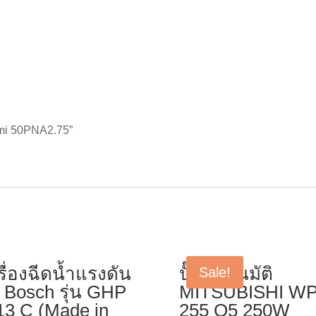
urumi 50PNA2.75”
รื่องฉีดน้ำแรงดัน
ปั๊มอัตโนมัติ
Sale!
ง Bosch รุ่น GHP
MITSUBISHI WP
13 C (Made in
255 Q5 250W