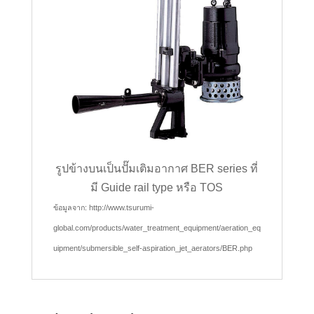
รูปข้างบนเป็นปั๊มเติมอากาศ BER series ที่
มี Guide rail type หรือ TOS
ข้อมูลจาก: http://www.tsurumi-
global.com/products/water_treatment_equipment/aeration_eq
uipment/submersible_self-aspiration_jet_aerators/BER.php