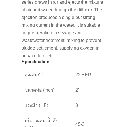
series draws in air and ejects the mixture
of air and water through the diffuser. The
ejection produces a single but strong
mixing current in the water. It is suitable
for pre-aeration in sewage and
wastewater treatment, mixing to prevent
sludge settlement, supplying oxygen in
aquaculture, etc.
Specification
คุณสมบัติ
22 BER
ขนาดท่อ (inch)
2″
แรงม้า (HP)
3
ปริมาณลม-น้ำลึก
45-3