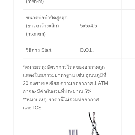
(m³/h-m)
ขนาดบ่อบำบัดสูงสุด
(ยาวxกว้างxลึก)
5x5x4.5
(mxmxm)
วิธีการ Start
D.O.L.
*หมายเหตุ: อัตราการไหลของอากาศถูก
แสดงในสภาวะมาตรฐาน เช่น อุณหภูมิที่
20 องศาเซลเซียส ความกดอากาศ 1 ATM
อาจจะมีค่าผันผวนที่ประมาณ 5%
**หมายเหตุ: ราคานี้ไม่รวมท่ออากาศ
และTOS