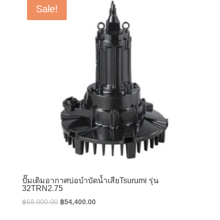
Sale!
ปั๊มเติมอากาศบ่อบำบัดน้ำเสียTsurumi รุ่น
32TRN2.75
Original
Current
฿
68,000.00
฿
54,400.00
price
price