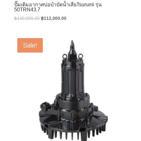
ปั๊มเติมอากาศบ่อบำบัดน้ำเสียTsurumi รุ่น
50TRN43.7
Original
Current
฿
140,000.00
฿
112,000.00
price
price
was:
is:
฿140,000.00.
฿112,000.00.
Sale!