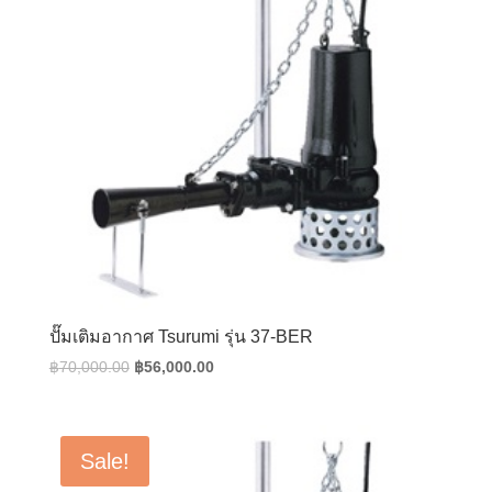
ปั๊มเติมอากาศ Tsurumi รุ่น 37-BER
Original
Current
฿
70,000.00
฿
56,000.00
price
price
was:
is:
฿70,000.00.
฿56,000.00.
Sale!