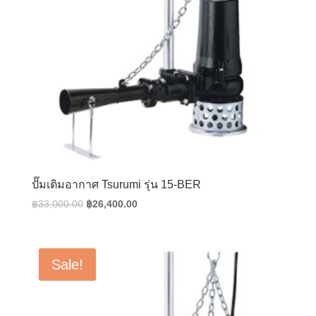
ปั๊มเติมอากาศ Tsurumi รุ่น 15-BER
Original
Current
฿
33,000.00
฿
26,400.00
price
price
was:
is:
฿33,000.00.
฿26,400.00.
Sale!