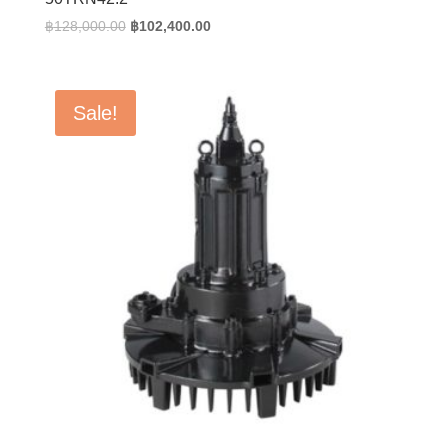
Original
Current
฿
128,000.00
฿
102,400.00
price
price
was:
is:
฿128,000.00.
฿102,400.00.
Sale!