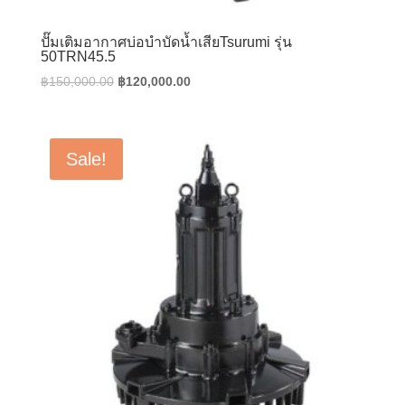
ปั๊มเติมอากาศบ่อบำบัดน้ำเสียTsurumi รุ่น
50TRN45.5
Original
Current
฿
150,000.00
฿
120,000.00
price
price
was:
is:
฿150,000.00.
฿120,000.00.
Sale!