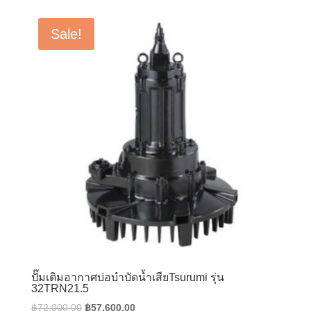
was:
is:
฿68,000.00.
฿54,400.00.
Sale!
ปั๊มเติมอากาศบ่อบำบัดน้ำเสียTsurumi รุ่น
32TRN21.5
Original
Current
฿
72,000.00
฿
57,600.00