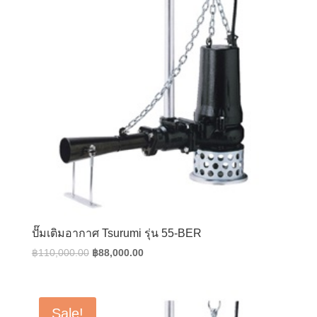
ปั๊มเติมอากาศ Tsurumi รุ่น 55-BER
Original
Current
฿
110,000.00
฿
88,000.00
price
price
was:
is:
฿110,000.00.
฿88,000.00.
Sale!