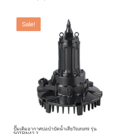
price
price
was:
is:
฿72,000.00.
฿57,600.00.
Sale!
ปั๊มเติมอากาศบ่อบำบัดน้ำเสียTsurumi รุ่น
50TRN42.2