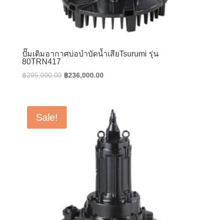
ปั๊มเติมอากาศบ่อบำบัดน้ำเสียTsurumi รุ่น
80TRN417
Original
Current
฿
295,000.00
฿
236,000.00
price
price
was:
is:
฿295,000.00.
฿236,000.00.
Sale!