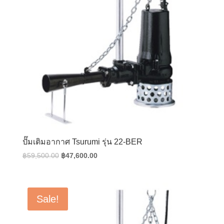
ปั๊มเติมอากาศ Tsurumi รุ่น 22-BER
Original
Current
฿
59,500.00
฿
47,600.00
price
price
was:
is:
฿59,500.00.
฿47,600.00.
Sale!