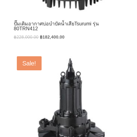
ปั๊มเติมอากาศบ่อบำบัดน้ำเสียTsurumi รุ่น
80TRN412
Original
Current
฿
228,000.00
฿
182,400.00
price
price
was:
is:
฿228,000.00.
฿182,400.00.
Sale!