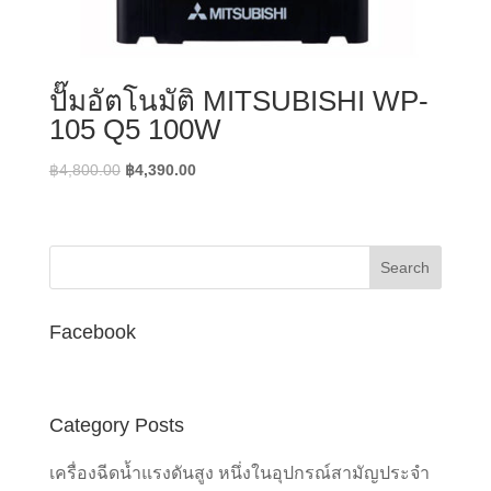
ปั๊มอัตโนมัติ MITSUBISHI WP-
105 Q5 100W
Original
Current
฿
4,800.00
฿
4,390.00
price
price
was:
is:
฿4,800.00.
฿4,390.00.
Facebook
Category Posts
เครื่องฉีดน้ำแรงดันสูง หนึ่งในอุปกรณ์สามัญประจำ