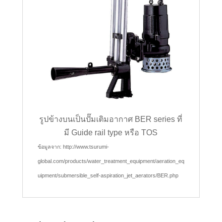
รูปข้างบนเป็นปั๊มเติมอากาศ BER series ที่
มี Guide rail type หรือ TOS
ข้อมูลจาก: http://www.tsurumi-
global.com/products/water_treatment_equipment/aeration_eq
uipment/submersible_self-aspiration_jet_aerators/BER.php