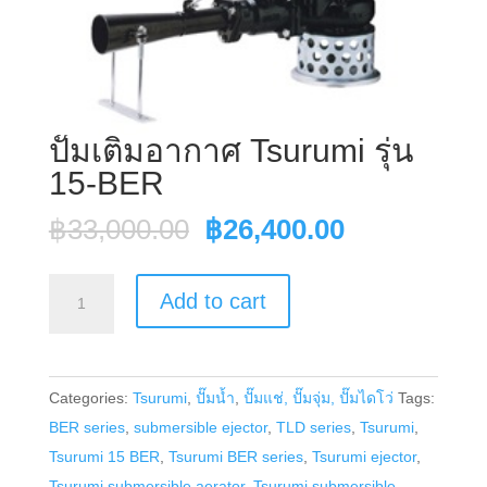
ปั๊มเติมอากาศ Tsurumi รุ่น
15-BER
Original
Current
฿
33,000.00
฿
26,400.00
price
price
was:
is:
ปั๊ม
Add to cart
฿33,000.00.
฿26,400.00
เติม
อากาศ
Tsurumi
Categories:
Tsurumi
,
ปั๊มน้ำ
,
ปั๊มแช่, ปั๊มจุ่ม, ปั๊มไดโว่
Tags:
รุ่น
BER series
,
submersible ejector
,
TLD series
,
Tsurumi
,
15-
Tsurumi 15 BER
,
Tsurumi BER series
,
Tsurumi ejector
,
BER
Tsurumi submersible aerator
,
Tsurumi submersible