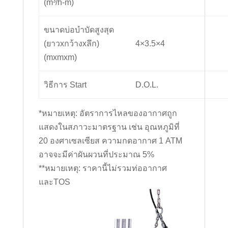
(m³/h-m)
ขนาดบ่อบำบัดสูงสุด
(ยาวxกว้างxลึก)
4×3.5×4
(mxmxm)
วิธีการ Start
D.O.L.
*หมายเหตุ: อัตราการไหลของอากาศถูก
แสดงในสภาวะมาตรฐาน เช่น อุณหภูมิที่
20 องศาเซลเซียส ความกดอากาศ 1 ATM
อาจจะมีค่าผันผวนที่ประมาณ 5%
**หมายเหตุ: ราคานี้ไม่รวมท่ออากาศ
และTOS