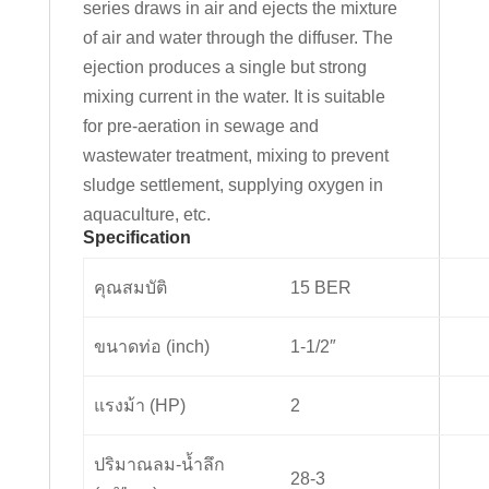
series draws in air and ejects the mixture
of air and water through the diffuser. The
ejection produces a single but strong
mixing current in the water. It is suitable
for pre-aeration in sewage and
wastewater treatment, mixing to prevent
sludge settlement, supplying oxygen in
aquaculture, etc.
Specification
คุณสมบัติ
15 BER
ขนาดท่อ (inch)
1-1/2″
แรงม้า (HP)
2
ปริมาณลม-น้ำลึก
28-3