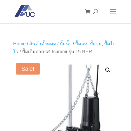
Home
/
สินค้าทั้งหมด
/
ปั๊มน้ำ
/
ปั๊มแช่, ปั๊มจุ่ม, ปั๊มได
โว่
/ ปั๊มเติมอากาศ Tsurumi รุ่น 15-BER
Sale!