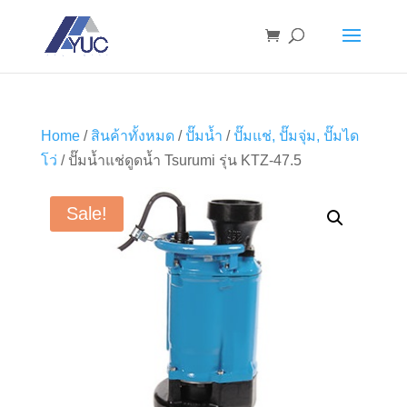
Home
/
สินค้าทั้งหมด
/
ปั๊มน้ำ
/
ปั๊มแช่, ปั๊มจุ่ม, ปั๊มได
โว่
/ ปั๊มน้ำแช่ดูดน้ำ Tsurumi รุ่น KTZ-47.5
Sale!