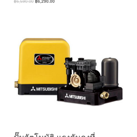
Original
Current
฿
6,590.00
฿
6,290.00
price
price
was:
is:
฿6,590.00.
฿6,290.00.