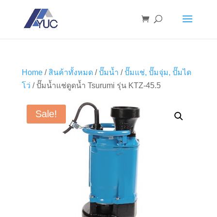
Home
/
สินค้าทั้งหมด
/
ปั๊มน้ำ
/
ปั๊มแช่, ปั๊มจุ่ม, ปั๊มได
โว่
/ ปั๊มน้ำแช่ดูดน้ำ Tsurumi รุ่น KTZ-45.5
Sale!