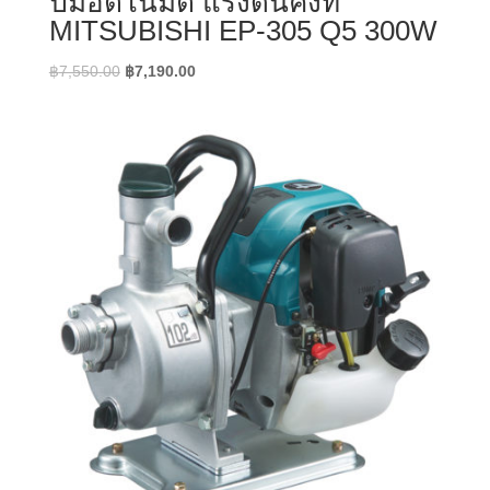
ปั๊มอัตโนมัติ แรงดันคงที่
MITSUBISHI EP-305 Q5 300W
Original
Current
฿
7,550.00
฿
7,190.00
price
price
was:
is:
฿7,550.00.
฿7,190.00.