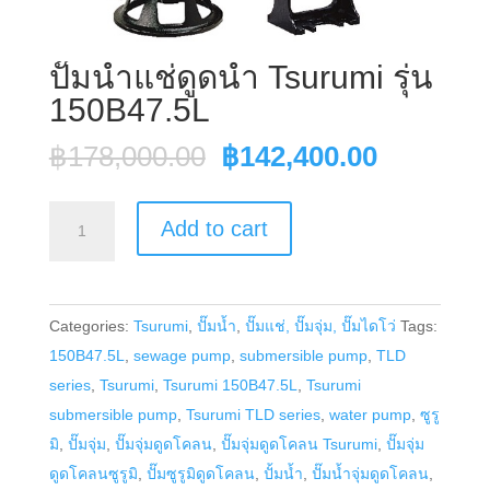
ปั๊มน้ำแช่ดูดน้ำ Tsurumi รุ่น
150B47.5L
Original
Current
฿
178,000.00
฿
142,400.00
price
price
was:
is:
ปั๊ม
Add to cart
฿178,000.00.
฿142,400
น้ำ
แช่
ดูด
Categories:
Tsurumi
,
ปั๊มน้ำ
,
ปั๊มแช่, ปั๊มจุ่ม, ปั๊มไดโว่
Tags:
น้ำ
150B47.5L
,
sewage pump
,
submersible pump
,
TLD
Tsurumi
series
,
Tsurumi
,
Tsurumi 150B47.5L
,
Tsurumi
รุ่น
submersible pump
,
Tsurumi TLD series
,
water pump
,
ซูรู
150B47.5L
มิ
,
ปั๊มจุ่ม
,
ปั๊มจุ่มดูดโคลน
,
ปั๊มจุ่มดูดโคลน Tsurumi
,
ปั๊มจุ่ม
quantity
ดูดโคลนซูรูมิ
,
ปั๊มซูรูมิดูดโคลน
,
ปั้มน้ำ
,
ปั๊มน้ำจุ่มดูดโคลน
,