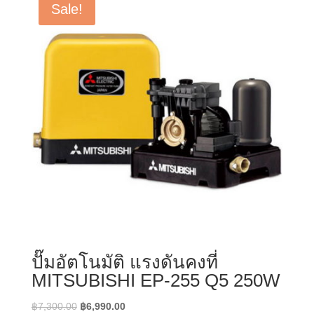
Sale!
ปั๊มอัตโนมัติ แรงดันคงที่
MITSUBISHI EP-255 Q5 250W
Original
Current
฿
7,300.00
฿
6,990.00