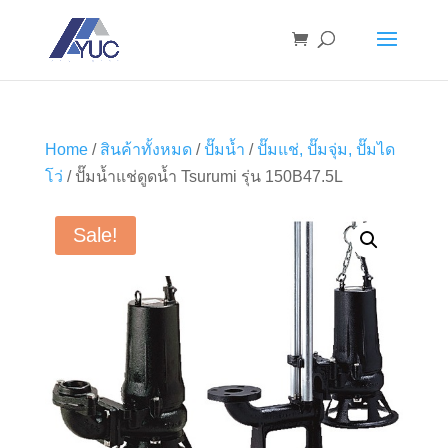
Home
/
สินค้าทั้งหมด
/
ปั๊มน้ำ
/
ปั๊มแช่, ปั๊มจุ่ม, ปั๊มได
โว่
/ ปั๊มน้ำแช่ดูดน้ำ Tsurumi รุ่น 150B47.5L
Sale!