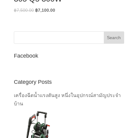
Original
Current
฿
7,500.00
฿
7,100.00
price
price
was:
is:
฿7,500.00.
฿7,100.00.
Facebook
Category Posts
เครื่องฉีดน้ำแรงดันสูง หนึ่งในอุปกรณ์สามัญประจำ
บ้าน