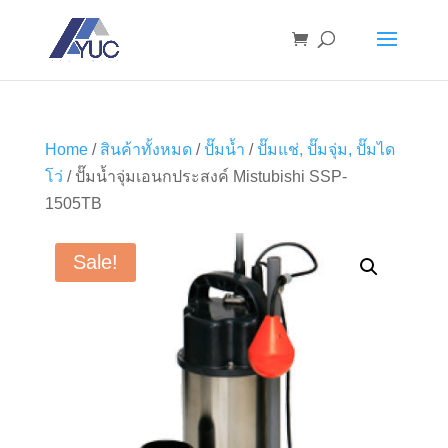
Home
/
สินค้าทั้งหมด
/
ปั๊มน้ำ
/
ปั๊มแช่, ปั๊มจุ่ม, ปั๊มได
โว่
/ ปั๊มน้ำจุ่มเอนกประสงค์ Mistubishi SSP-
1505TB
Sale!