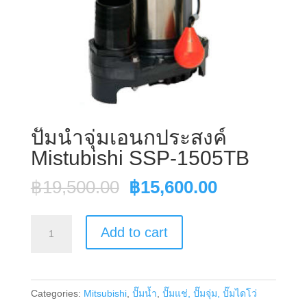
ปั๊มน้ำจุ่มเอนกประสงค์
Mistubishi SSP-1505TB
Original
Current
฿
19,500.00
฿
15,600.00
price
price
was:
is:
ปั๊ม
Add to cart
฿19,500.00.
฿15,600.00
น้ำ
จุ่ม
เอนกประสงค์
Categories:
Mitsubishi
,
ปั๊มน้ำ
,
ปั๊มแช่, ปั๊มจุ่ม, ปั๊มไดโว่
Mistubishi