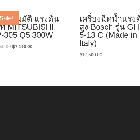
๊มอัตโนมัติ แรงดัน
เครื่องฉีดน้ำแรงด
Sale!
ที่ MITSUBISHI
สูง Bosch รุ่น G
-305 Q5 300W
5-13 C (Made in
Italy)
Original
Current
50.00
฿
7,190.00
price
price
฿
17,500.00
was:
is:
฿7,550.00.
฿7,190.00.