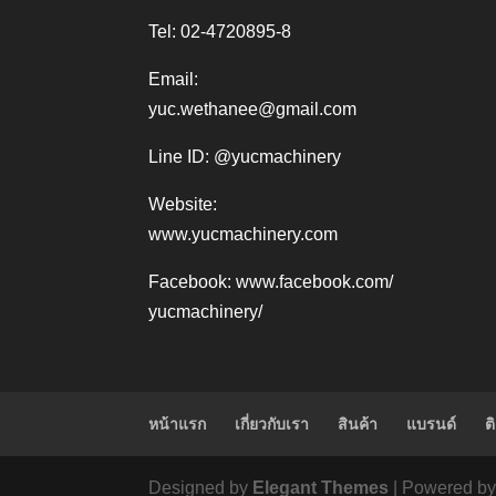
Tel: 02-4720895-8
Email:
yuc.wethanee@gmail.com
Line ID: @yucmachinery
Website:
www.yucmachinery.com
Facebook:
www.facebook.com/
yucmachinery/
หน้าแรก
เกี่ยวกับเรา
สินค้า
แบรนด์
ต
Designed by
Elegant Themes
| Powered b