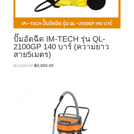
ปั๊มอัดฉีด IM-TECH รุ่น QL-
2100GP 140 บาร์ (ความยาว
สาย5เมตร)
Original
Current
฿
7,500.00
฿
4,000.00
price
price
was:
is:
฿7,500.00.
฿4,000.00.