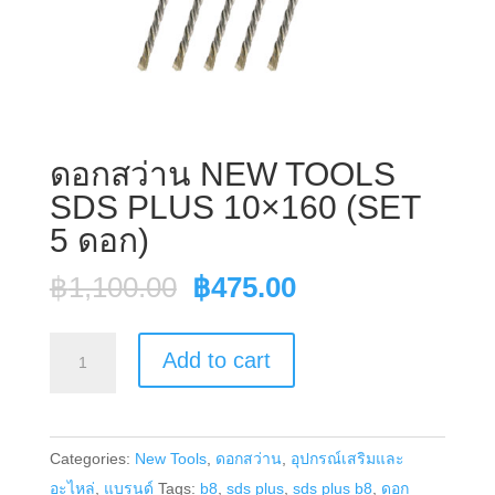
ดอกสว่าน NEW TOOLS
SDS PLUS 10×160 (SET
5 ดอก)
Original
Current
฿
1,100.00
฿
475.00
price
price
was:
is:
ดอก
Add to cart
฿1,100.00.
฿475.00.
สว่าน
NEW
TOOLS
Categories:
New Tools
,
ดอกสว่าน
,
อุปกรณ์เสริมและ
SDS
อะไหล่
,
แบรนด์
Tags:
b8
,
sds plus
,
sds plus b8
,
ดอก