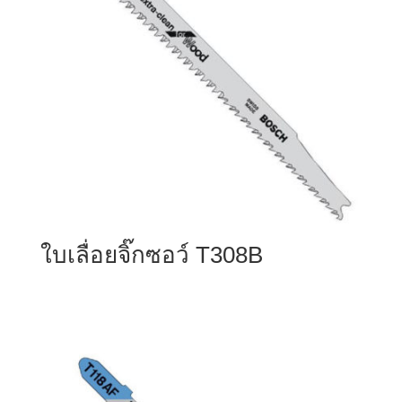
ใบเลื่อยจิ๊กซอว์ T308B