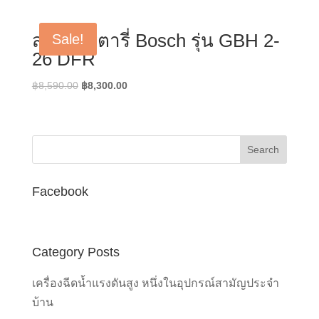
สว่านโรตารี่ Bosch รุ่น GBH 2-
Sale!
26 DFR
Original
Current
฿
8,590.00
฿
8,300.00
price
price
was:
is:
฿8,590.00.
฿8,300.00.
Facebook
Category Posts
เครื่องฉีดน้ำแรงดันสูง หนึ่งในอุปกรณ์สามัญประจำ
บ้าน