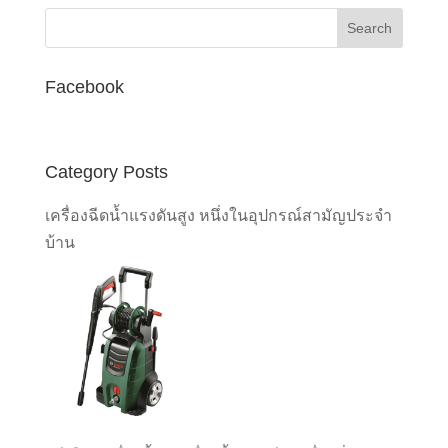
฿6,850.00.
฿6,350.00.
Facebook
Category Posts
เครื่องฉีดน้ำแรงดันสูง หนึ่งในอุปกรณ์สามัญประจำ
บ้าน