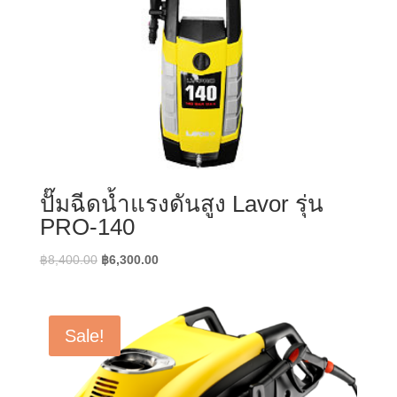
ปั๊มฉีดน้ำแรงดันสูง Lavor รุ่น
PRO-140
Original
Current
฿
8,400.00
฿
6,300.00
price
price
was:
is:
฿8,400.00.
฿6,300.00.
Sale!