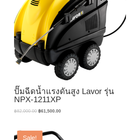
ปั๊มฉีดน้ำแรงดันสูง Lavor รุ่น
NPX-1211XP
Original
Current
฿
82,000.00
฿
61,500.00
price
price
was:
is:
฿82,000.00.
฿61,500.00.
Sale!