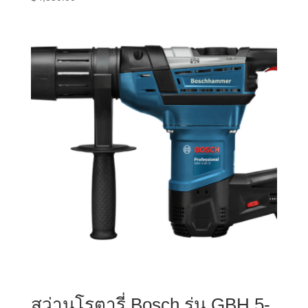
สว่านโรตารี่ Bosch รุ่น GBH 5-