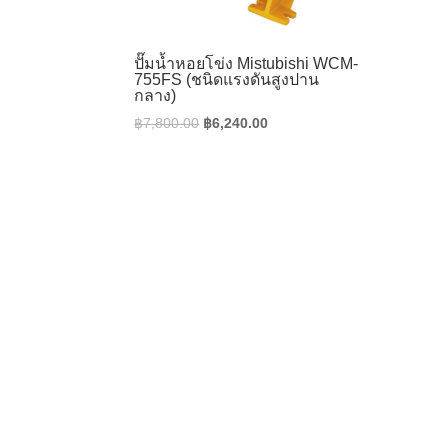
ปั๊มน้ำหอยโข่ง Mistubishi WCM-
755FS (ชนิดแรงดันสูงปาน
กลาง)
Original
Current
฿
7,800.00
฿
6,240.00
price
price
was:
is:
฿7,800.00.
฿6,240.00.