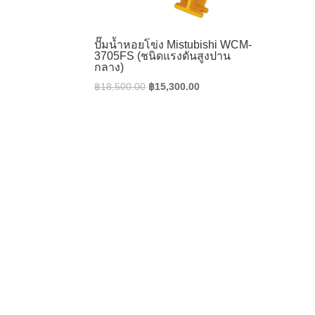
ปั๊มน้ำหอยโข่ง Mistubishi WCM-
3705FS (ชนิดแรงดันสูงปาน
กลาง)
Original
Current
฿
18,500.00
฿
15,300.00
price
price
was:
is:
฿18,500.00.
฿15,300.00.