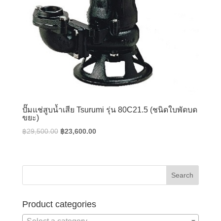
ปั๊มแช่สูบน้ำเสีย Tsurumi รุ่น 80C21.5 (ชนิดใบพัดบด
ขยะ)
Original
Current
฿
29,500.00
฿
23,600.00
price
price
was:
is:
฿29,500.00.
฿23,600.00.
Product categories