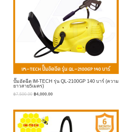
ปั๊มอัดฉีด IM-TECH รุ่น QL-2100GP 140 บาร์ (ความ
ยาวสาย5เมตร)
Original
Current
฿
7,500.00
฿
4,000.00
price
price
was:
is:
฿7,500.00.
฿4,000.00.