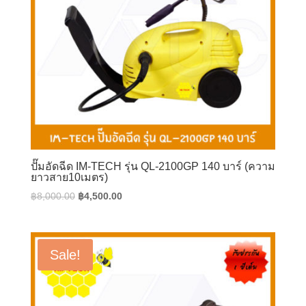
ปั๊มอัดฉีด IM-TECH รุ่น QL-2100GP 140 บาร์ (ความ
ยาวสาย10เมตร)
Original
Current
฿
8,000.00
฿
4,500.00
price
price
was:
is:
฿8,000.00.
฿4,500.00.
Sale!