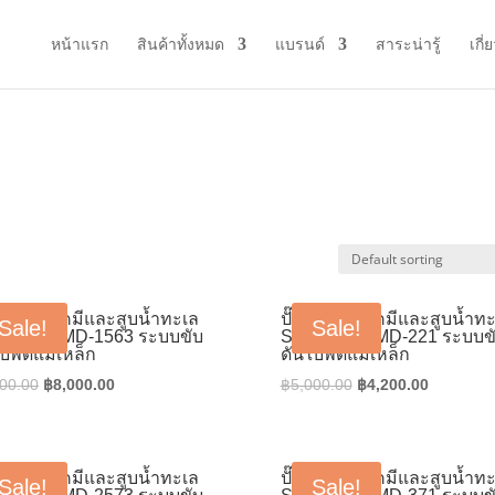
หน้าแรก
สินค้าทั้งหมด
แบรนด์
สาระน่ารู้
เกี่
”
สูบน้ำยาเคมีและสูบน้ำทะเล
ปั๊มสูบน้ำยาเคมีและสูบน้ำท
Sale!
Sale!
so รุ่น PMD-1563 ระบบขับ
Sanso รุ่น PMD-221 ระบบข
บพัดแม่เหล็ก
ดันใบพัดแม่เหล็ก
Original
Current
Original
Current
00.00
฿
8,000.00
฿
5,000.00
฿
4,200.00
price
price
price
price
was:
is:
was:
is:
฿9,500.00.
฿8,000.00.
฿5,000.00.
฿4,200.0
สูบน้ำยาเคมีและสูบน้ำทะเล
ปั๊มสูบน้ำยาเคมีและสูบน้ำท
Sale!
Sale!