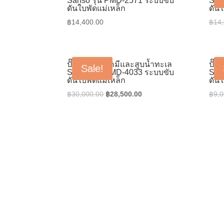
Sanso รุ่น PMD-2571 ระบบขับ
San
ดันใบพัดแม่เหล็ก
ดันใ
฿
14,400.00
฿
14
ปั๊มสูบน้ำยาเคมีและสูบน้ำทะเล
ปั๊ม
Sale!
Sanso รุ่น PMD-4033 ระบบขับ
San
ดันใบพัดแม่เหล็ก
ดันใ
Original
Current
฿
30,000.00
฿
28,500.00
฿
9,0
price
price
was:
is:
฿30,000.00.
฿28,500.00.