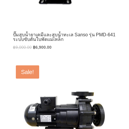
ปั๊มสูบน้ำยาเคมีและสูบน้ำทะเล Sanso รุ่น PMD-641
ระบบขับดันใบพัดแม่เหล็ก
Original
Current
฿
9,000.00
฿
6,900.00
price
price
was:
is:
฿9,000.00.
฿6,900.00.
Sale!