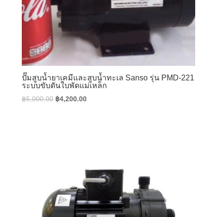
ปั๊มสูบน้ำยาเคมีและสูบน้ำทะเล Sanso รุ่น PMD-221
ระบบขับดันใบพัดแม่เหล็ก
Original
Current
฿
5,000.00
฿
4,200.00
price
price
was:
is:
฿5,000.00.
฿4,200.00.