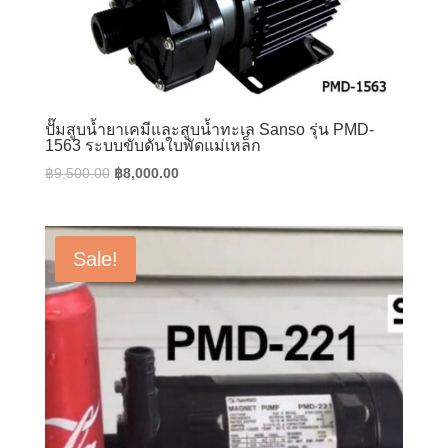
ปั๊มสูบน้ำยาเคมีและสูบน้ำทะเล Sanso รุ่น PMD-
1563 ระบบขับดันใบพัดแม่เหล็ก
Original
Current
฿
9,500.00
฿
8,000.00
price
price
was:
is:
฿9,500.00.
฿8,000.00.
Sale!