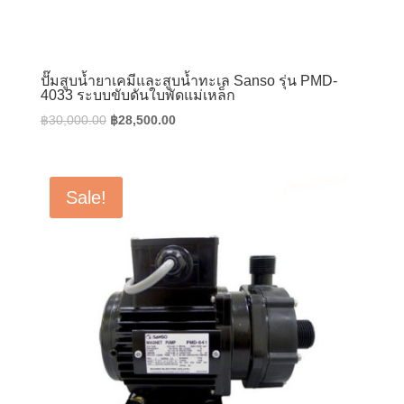
ปั๊มสูบน้ำยาเคมีและสูบน้ำทะเล Sanso รุ่น PMD-
4033 ระบบขับดันใบพัดแม่เหล็ก
Original
Current
฿
30,000.00
฿
28,500.00
price
price
was:
is:
฿30,000.00.
฿28,500.00.
Sale!