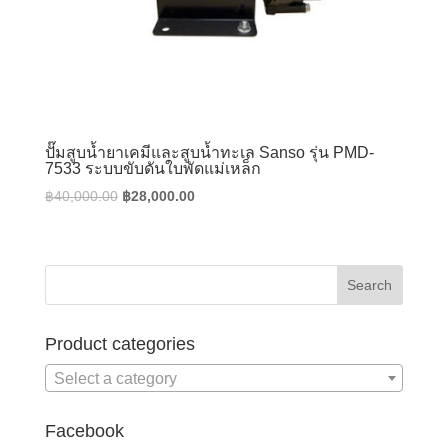
ปั๊มสูบน้ำยาเคมีและสูบน้ำทะเล Sanso รุ่น PMD-
7533 ระบบขับดันใบพัดแม่เหล็ก
Original
Current
฿
40,000.00
฿
28,000.00
price
price
was:
is:
฿40,000.00.
฿28,000.00.
Product categories
Select a category
Facebook