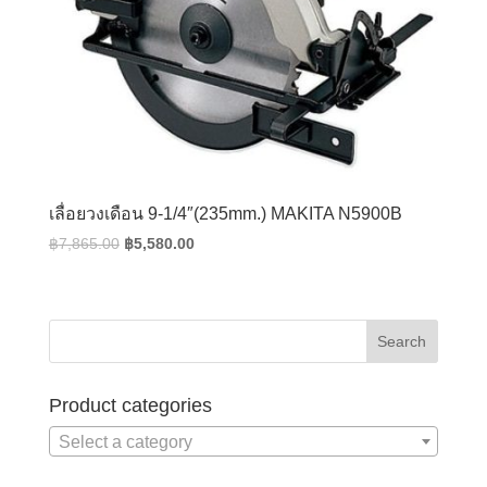
เลื่อยวงเดือน 9-1/4″(235mm.) MAKITA N5900B
Original
Current
฿
7,865.00
฿
5,580.00
price
price
was:
is:
฿7,865.00.
฿5,580.00.
Product categories
Select a category