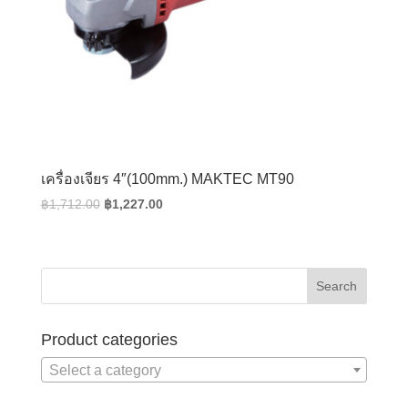
เครื่องเจียร 4″(100mm.) MAKTEC MT90
Original
Current
฿
1,712.00
฿
1,227.00
price
price
was:
is:
฿1,712.00.
฿1,227.00.
Product categories
Select a category