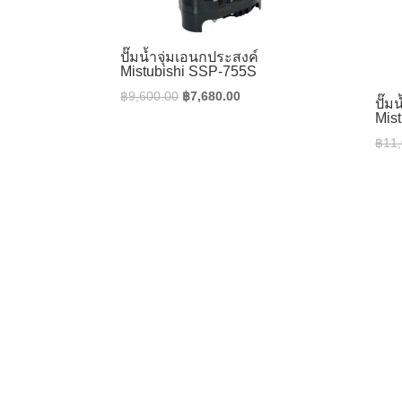
ปั๊มน้ำจุ่มเอนกประสงค์
Mistubishi SSP-755S
Original
Current
฿
9,600.00
฿
7,680.00
ปั๊ม
price
price
Mis
was:
is:
฿
11
฿9,600.00.
฿7,680.00.