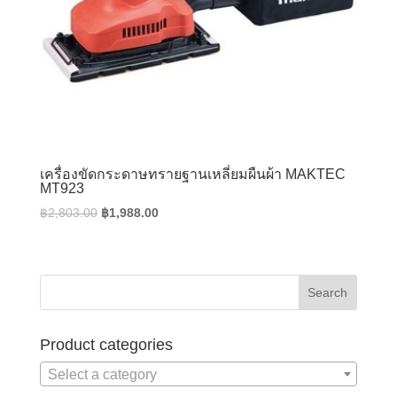
เครื่องขัดกระดาษทรายฐานเหลี่ยมผืนผ้า MAKTEC
MT923
Original
Current
฿
2,803.00
฿
1,988.00
price
price
was:
is:
฿2,803.00.
฿1,988.00.
Product categories
Select a category